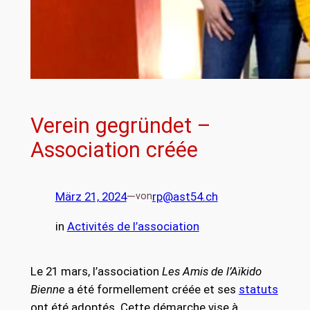
Verein gegründet –
Association créée
März 21, 2024
—
rp@ast54.ch
von
in
Activités de l’association
Le 21 mars, l’association
Les Amis de l’Aïkido
Bienne
a été formellement créée et ses
statuts
ont été adoptés. Cette démarche vise à